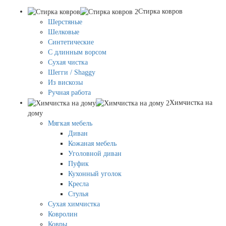
Стирка ковров
Шерстяные
Шелковые
Синтетические
С длинным ворсом
Сухая чистка
Шегги / Shaggy
Из вискозы
Ручная работа
Химчистка на
дому
Мягкая мебель
Диван
Кожаная мебель
Уголовной диван
Пуфик
Кухонный уголок
Кресла
Стулья
Сухая химчистка
Ковролин
Ковры