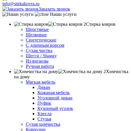
info@stirkakovra.ru
Заказать звонок
Наши услуги
Стирка ковров
Шерстяные
Шелковые
Синтетические
С длинным ворсом
Сухая чистка
Шегги / Shaggy
Из вискозы
Ручная работа
Химчистка
на дому
Мягкая мебель
Диван
Кожаная мебель
Уголовной диван
Пуфик
Кухонный уголок
Кресла
Стулья
Сухая химчистка
Ковролин