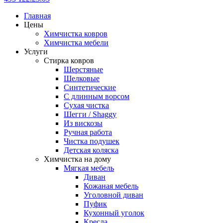
Главная
Цены
Химчистка ковров
Химчистка мебели
Услуги
Стирка ковров
Шерстяные
Шелковые
Синтетические
С длинным ворсом
Сухая чистка
Шегги / Shaggy
Из вискозы
Ручная работа
Чистка подушек
Детская коляска
Химчистка на дому
Мягкая мебель
Диван
Кожаная мебель
Уголовной диван
Пуфик
Кухонный уголок
Кресла