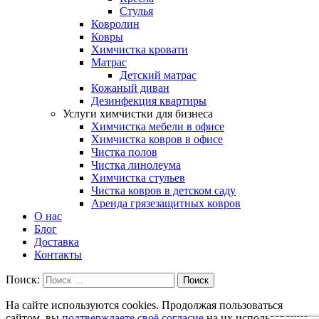
Стулья
Ковролин
Ковры
Химчистка кровати
Матрас
Детский матрас
Кожаный диван
Дезинфекция квартиры
Услуги химчистки для бизнеса
Химчистка мебели в офисе
Химчистка ковров в офисе
Чистка полов
Чистка линолеума
Химчистка стульев
Чистка ковров в детском саду
Аренда грязезащитных ковров
О нас
Блог
Доставка
Контакты
Поиск:
Поиск
На сайте используются cookies. Продолжая пользоваться
сайтом, вы
подтверждаете своё согласие
на их использование