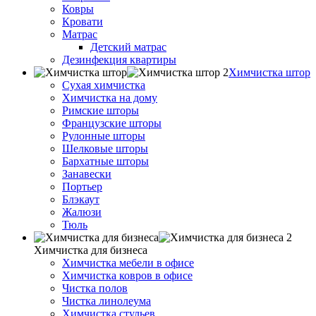
Ковры
Кровати
Матрас
Детский матрас
Дезинфекция квартиры
Химчистка штор
Сухая химчистка
Химчистка на дому
Римские шторы
Французские шторы
Рулонные шторы
Шелковые шторы
Бархатные шторы
Занавески
Портьер
Блэкаут
Жалюзи
Тюль
Химчистка для бизнеса
Химчистка мебели в офисе
Химчистка ковров в офисе
Чистка полов
Чистка линолеума
Химчистка стульев